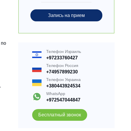
Запись на прием
 по
Телефон Израиль
+97233760427
Телефон Россия
+74957899230
Телефон Украина
+380443924534
.
WhatsApp
+972547044847
Бесплатный звонок