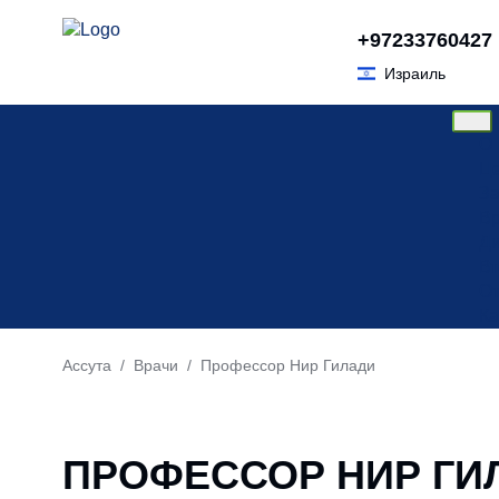
Skip
+97233760427
to
Израиль
content
О 
Ц
За
Вр
Ди
Вт
О
Ка
Ассута
/
Врачи
/ Профессор Нир Гилади
ПРОФЕССОР НИР ГИ