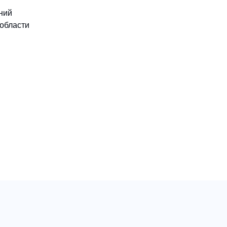
ний
 области