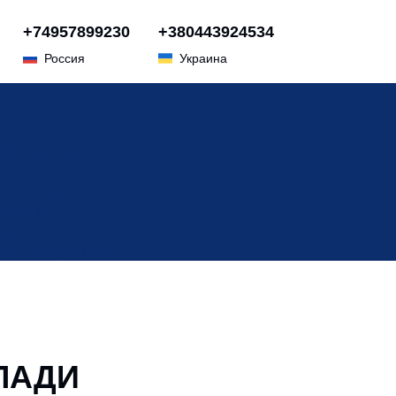
+74957899230
+380443924534
Россия
Украина
нас
ены
болевания
ачи
агностика
орое мнение
тзывы
к к нам приехать?
ЛАДИ