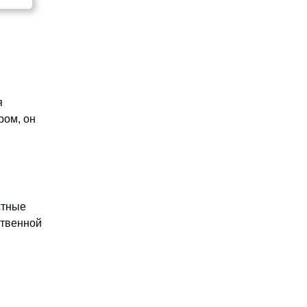
я
ром, он
стные
ственной