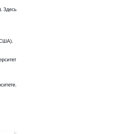
. Здесь
(США).
ерситет
ситете.