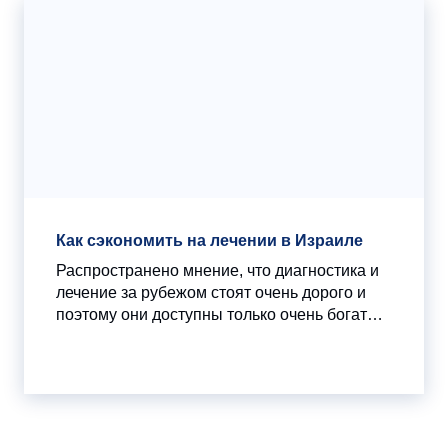
В тот же день Армия Израиля начала
антитеррористическую операцию на
территории сектора Газа.
Как сэкономить на лечении в Израиле
Распространено мнение, что диагностика и
лечение за рубежом стоят очень дорого и
поэтому они доступны только очень богатым
людям. На самом деле это не так. Следуя
нашим советам, вы сможете значительно
сократить расходы при лечении в Израиле.