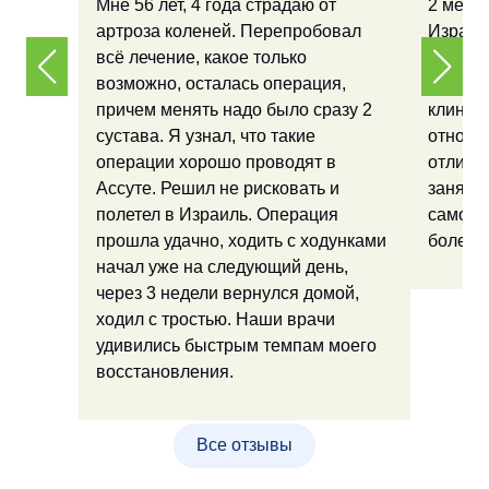
Мне 56 лет, 4 года страдаю от
2 меся
артроза коленей. Перепробовал
Израил
всё лечение, какое только
операц
возможно, осталась операция,
суставе
причем менять надо было сразу 2
клиник
сустава. Я узнал, что такие
отноше
операции хорошо проводят в
отличн
Ассуте. Решил не рисковать и
заняла
полетел в Израиль. Операция
самочу
прошла удачно, ходить с ходунками
болей н
начал уже на следующий день,
через 3 недели вернулся домой,
ходил с тростью. Наши врачи
удивились быстрым темпам моего
восстановления.
Все отзывы