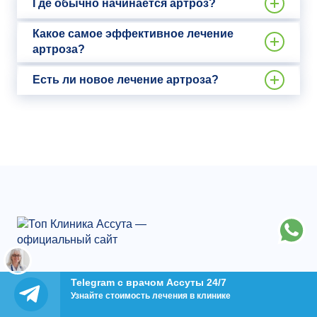
Где обычно начинается артроз?
Какое самое эффективное лечение
артроза?
Есть ли новое лечение артроза?
+97233760427
Израиль
Telegram с врачом Ассуты 24/7
Узнайте стоимость лечения в клинике
+74957899230
Россия