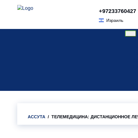
Skip
+97233760427
to
Израиль
content
О 
Ц
За
Вр
Ди
Вт
О
Ка
АССУТА
/ ТЕЛЕМЕДИЦИНА: ДИСТАНЦИОННОЕ ЛЕ