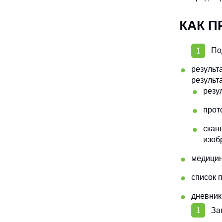
КАК П
По
результ
результ
резу
прот
скан
изоб
медицин
список 
дневник
За