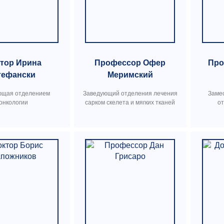
тор Ирина
Профессор Офер
Про
тефански
Меримский
ющая отделением
Заведующий отделения лечения
Заме
онкологии
сарком скелета и мягких тканей
о