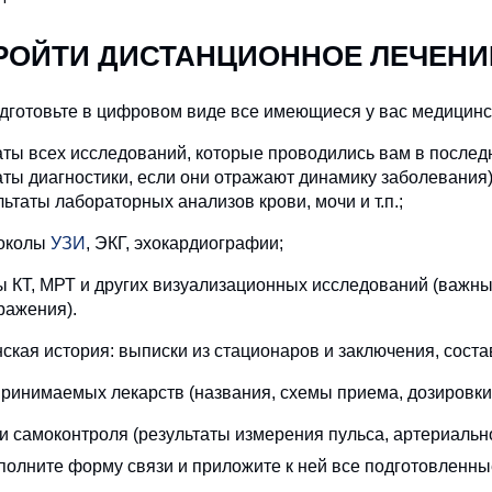
РОЙТИ ДИСТАНЦИОННОЕ ЛЕЧЕНИЕ
дготовьте в цифровом виде все имеющиеся у вас медицинс
аты всех исследований, которые проводились вам в послед
аты диагностики, если они отражают динамику заболевания).
льтаты лабораторных анализов крови, мочи и т.п.;
околы
УЗИ
, ЭКГ, эхокардиографии;
ы КТ, МРТ и других визуализационных исследований (важны 
ражения).
ская история: выписки из стационаров и заключения, сост
принимаемых лекарств (названия, схемы приема, дозировки
и самоконтроля (результаты измерения пульса, артериальног
полните форму связи и приложите к ней все подготовленн