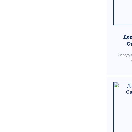
Док
С
Заведу