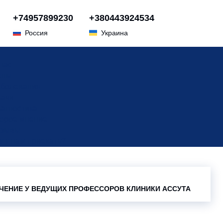
+74957899230
+380443924534
Россия
Украина
нас
ены
болевания
ачи
агностика
орое мнение
тзывы
к к нам приехать?
ЧЕНИЕ У ВЕДУЩИХ ПРОФЕССОРОВ КЛИНИКИ АССУТА