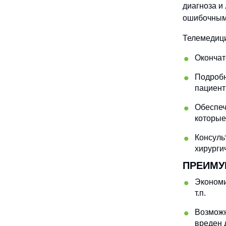
диагноза и
ошибочным
Телемедици
Окончат
Подробн
пациент
Обеспеч
которые
Консуль
хирурги
ПРЕИМУ
Экономи
т.п.
Возможн
вреден 