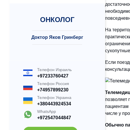
достаточно
необходимо
ОНКОЛОГ
повседневн
На террито
практическ
Доктор Яков Гринберг
ограничени
сухопутные
Если поезд
консультац
Телефон Израиль
+97233760427
Телефон Россия
+74957899230
Телемеди
Телефон Украина
позволяет 
+380443924534
пациентам 
WhatsApp
числе у пр
+972547044847
Обычно па