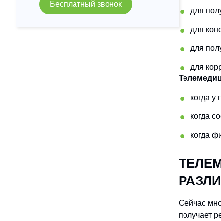
Бесплатный звонок
для пол
для кон
для пол
для кор
Телемедиц
когда у
когда с
когда ф
ТЕЛЕМ
РАЗЛ
Сейчас мно
получает р