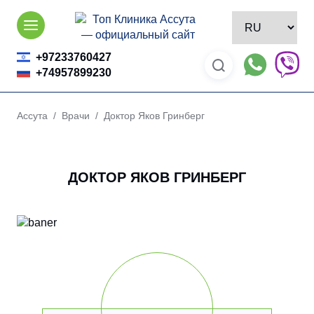
Skip
to
content
+97233760427
+74957899230
Ассута
/
Врачи
/ Доктор Яков Гринберг
ДОКТОР ЯКОВ ГРИНБЕРГ