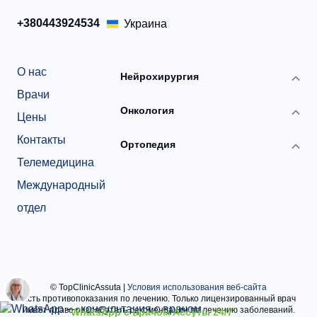
+380443924534
Украина
О нас
Нейрохирургия
Врачи
Онкология
Цены
Контакты
Ортопедия
Телемедицина
Международный
отдел
© TopClinicAssuta
|
Условия использования веб-сайта
Есть противопоказания по лечению. Только лицензированный врач
имеет право разработать рекомендации по лечению заболеваний.
WhatsApp с врачом Ассуты 24/7