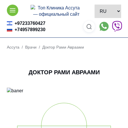
Skip
to
content
+97233760427
+74957899230
Ассута
/
Врачи
/ Доктор Рами Авраами
ДОКТОР РАМИ АВРААМИ