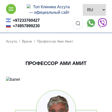
Skip
to
content
+97233760427
+74957899230
Ассута
/
Врачи
/ Профессор Ами Амит
ПРОФЕССОР АМИ АМИТ