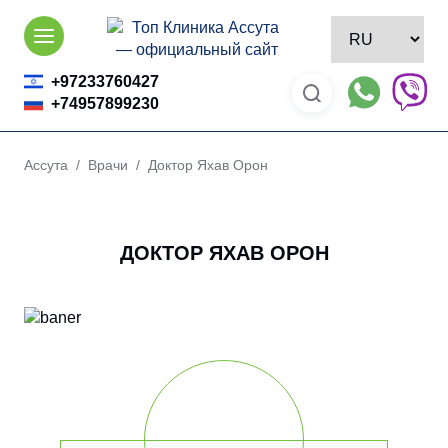
Skip
to
content
+97233760427
+74957899230
Ассута
/
Врачи
/ Доктор Яхав Орон
ДОКТОР ЯХАВ ОРОН