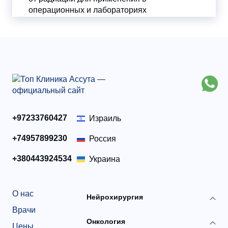
операционных и лабораториях
катетеризации. После подтверждения...
+97233760427
Израиль
+74957899230
Россия
+380443924534
Украина
О нас
Нейрохирургия
Врачи
Онкология
Цены