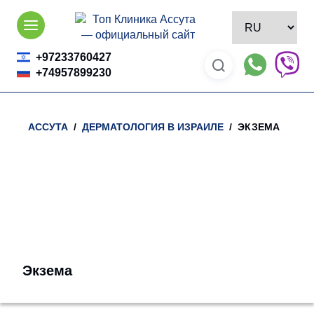
Skip
to
content
+97233760427
+74957899230
АССУТА
/
ДЕРМАТОЛОГИЯ В ИЗРАИЛЕ
/ ЭКЗЕМА
Экзема