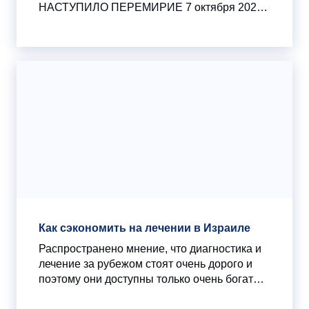
НАСТУПИЛО ПЕРЕМИРИЕ 7 октября 2023
года террористическая организация ХАМАС
совершила масштабное нападение на
приграничные населенные пункты Израиля.
В тот же день Армия Израиля начала
антитеррористическую операцию на
территории сектора Газа.
Как сэкономить на лечении в Израиле
Распространено мнение, что диагностика и
лечение за рубежом стоят очень дорого и
поэтому они доступны только очень богатым
людям. На самом деле это не так. Следуя