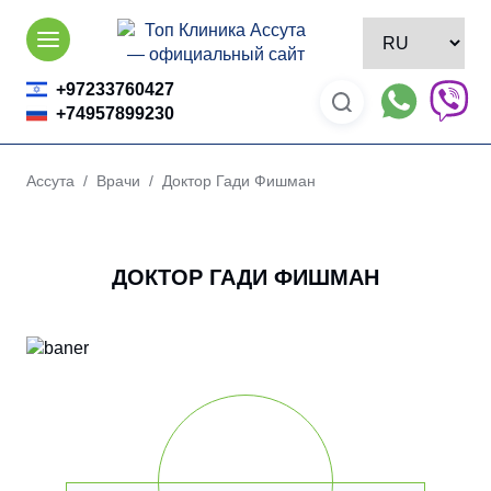
Skip
to
content
+97233760427
+74957899230
Ассута
/
Врачи
/ Доктор Гади Фишман
ДОКТОР ГАДИ ФИШМАН