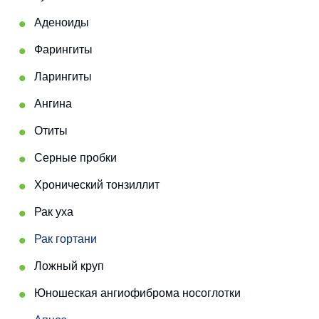
Аденоиды
Фарингиты
Ларингиты
Ангина
Отиты
Серные пробки
Хронический тонзиллит
Рак уха
Рак гортани
Ложный круп
Юношеская ангиофиброма носоглотки