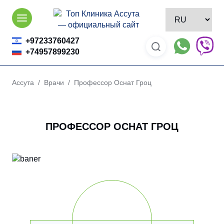
Skip
to
content
+97233760427
+74957899230
Ассута
/
Врачи
/ Профессор Оснат Гроц
ПРОФЕССОР ОСНАТ ГРОЦ