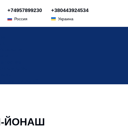
+74957899230
+380443924534
Россия
Украина
нас
ены
болевания
ачи
агностика
орое мнение
тзывы
к к нам приехать?
И-ЙОНАШ