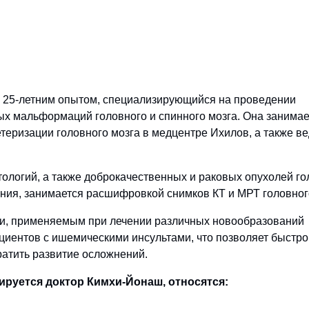
м 25-летним опытом, специализирующийся на проведении
ых мальформаций головного и спинного мозга. Она занимае
теризации головного мозга в медцентре Ихилов, а также ве
тологий, а также доброкачественных и раковых опухолей го
ения, занимается расшифровкой снимков КТ и МРТ головног
ии, применяемым при лечении различных новообразований
ациентов с ишемическими инсультами, что позволяет быстро
атить развитие осложнений.
ируется доктор Кимхи-Йонаш, относятся: