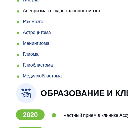
Аневризма сосудов головного мозга
Рак мозга
Астроцитома
Менингиома
Глиома
Глиобластома
Медуллобластома
ОБРАЗОВАНИЕ И К
2020
Частный прием в клинике Асс