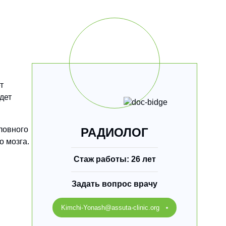
т
дет
ловного
РАДИОЛОГ
о мозга.
Стаж работы: 26 лет
Задать вопрос врачу
Kimchi-Yonash@assuta-clinic.org