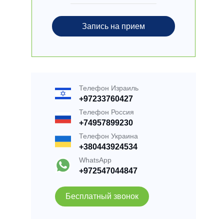
Запись на прием
Телефон Израиль
+97233760427
Телефон Россия
+74957899230
Телефон Украина
+380443924534
WhatsApp
+972547044847
Бесплатный звонок