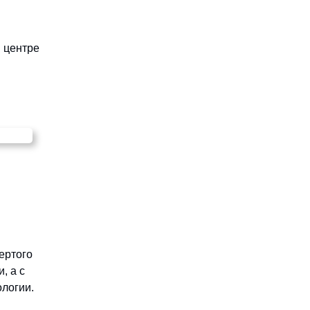
 центре
ертого
, а с
ологии.