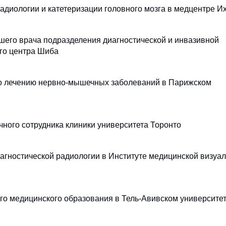
адиологии и катетеризации головного мозга в медцентре И
шего врача подразделения диагностической и инвазивной
го центра Шиба
по лечению нервно-мышечных заболеваний в Парижском
чного сотрудника клиники университета Торонто
гностической радиологии в Институте медицинской визуа
о медицинского образования в Тель-Авивском университе