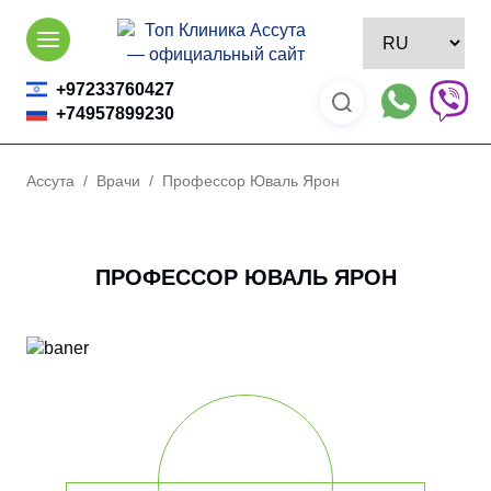
Skip
to
content
+97233760427
+74957899230
Ассута
/
Врачи
/ Профессор Юваль Ярон
ПРОФЕССОР ЮВАЛЬ ЯРОН