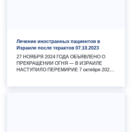
Лечение иностранных пациентов в
Израиле после терактов 07.10.2023
27 НОЯБРЯ 2024 ГОДА ОБЪЯВЛЕНО О
ПРЕКРАЩЕНИИ ОГНЯ — В ИЗРАИЛЕ
НАСТУПИЛО ПЕРЕМИРИЕ 7 октября 2023
года террористическая организация ХАМАС
совершила масштабное нападение на
приграничные населенные пункты Израиля.
В тот же день Армия Израиля начала
антитеррористическую операцию на
территории сектора Газа.