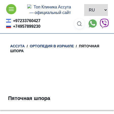
Skip
to
content
+97233760427
+74957899230
АССУТА
/
ОРТОПЕДИЯ В ИЗРАИЛЕ
/ ПЯТОЧНАЯ
ШПОРА
Пяточная шпора