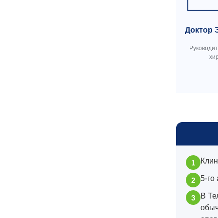
Доктор 
Руководи
хи
Клин
5-го
В Те
обыч