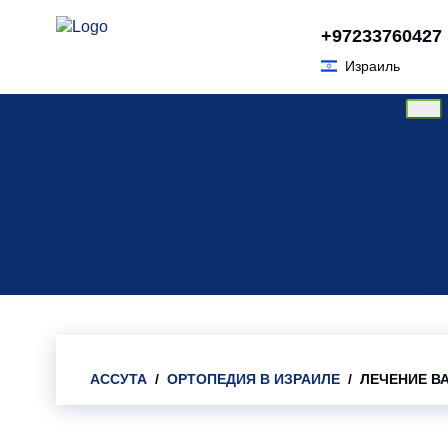
Skip
+97233760427
to
Израиль
content
О 
Ц
За
Вр
Ди
Вт
О
Ка
АССУТА
/
ОРТОПЕДИЯ В ИЗРАИЛЕ
/ ЛЕЧЕНИЕ В