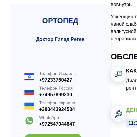
вовнутрь.
У женщин т
ОРТОПЕД
явной слаб
вальгусной
неправильн
Доктор Гилад Регев
ОБСЛ
КАК
Телефон Израиль
+97233760427
Диаг
рент
Телефон Россия
+74957899230
Телефон Украина
+380443924534
ДЕН
WhatsApp
11:
+972547044847