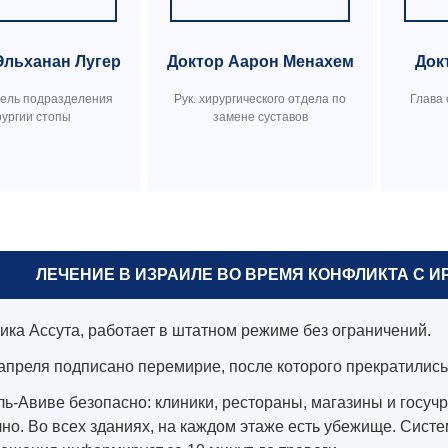
Эльханан Лугер
Доктор Аарон Менахем
Док
тель подразделения
Рук. хирургического отдела по
Глава
рургии стопы
замене суставов
ЛЕЧЕНИЕ В ИЗРАИЛЕ ВО ВРЕМЯ КОНФЛИКТА С ИР
ика Ассута, работает в штатном режиме без ограничений.
 апреля подписано перемирие, после которого прекратилис
ль-Авиве безопасно: клиники, рестораны, магазины и госуч
но. Во всех зданиях, на каждом этаже есть убежище. Сист