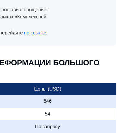
олное авиасообщение с
рамках «Комплексной
 перейдите
по ссылке
.
 ДЕФОРМАЦИИ БОЛЬШОГО
Цены (USD)
546
54
По запросу