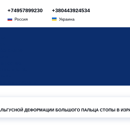
+74957899230
+380443924534
Россия
Украина
нас
ены
болевания
ачи
агностика
орое мнение
тзывы
к к нам приехать?
АЛЬГУСНОЙ ДЕФОРМАЦИИ БОЛЬШОГО ПАЛЬЦА СТОПЫ В ИЗР