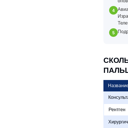
опов
Авиа
Изра
Теле
Подр
СКОЛ
ПАЛЬ
Название
Консульт
Рентген
Хирургич