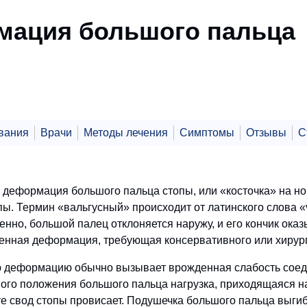
мация большого пальца
вания
Врачи
Методы лечения
Симптомы
Отзывы
С
 деформация большого пальца стопы, или «косточка» на ног
пы. Термин «вальгусный» происходит от латинского слова 
енно, большой палец отклоняется наружу, и его кончик ока
енная деформация, требующая консервативного или хирург
 деформацию обычно вызывает врожденная слабость соедин
ого положения большого пальца нагрузка, приходящаяся на
те свод стопы провисает. Подушечка большого пальца выгиб