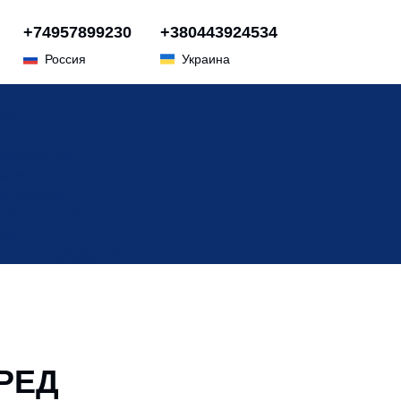
+74957899230
+380443924534
Россия
Украина
нас
ены
болевания
ачи
агностика
орое мнение
тзывы
к к нам приехать?
РЕД