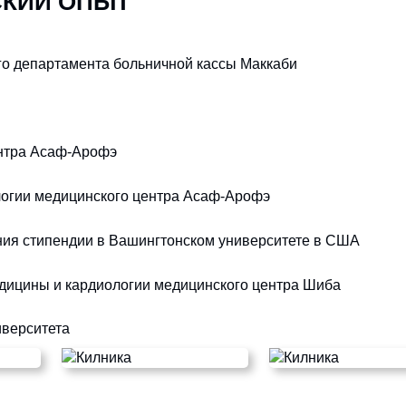
СКИЙ ОПЫТ
го департамента больничной кассы Маккаби
ентра Асаф-Арофэ
логии медицинского центра Асаф-Арофэ
ния стипендии в Вашингтонском университете в США
дицины и кардиологии медицинского центра Шиба
иверситета