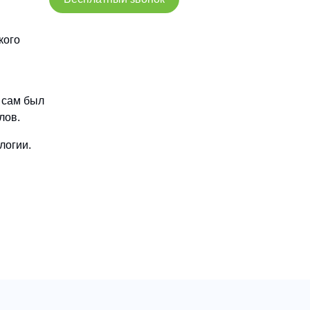
кого
 сам был
лов.
логии.