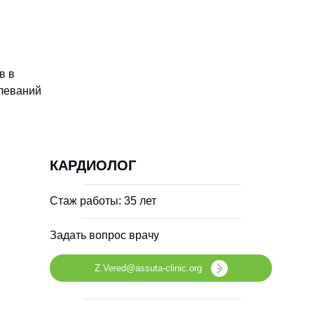
в в
олеваний
КАРДИОЛОГ
Стаж работы: 35 лет
Задать вопрос врачу
Z.Vered@assuta-clinic.org