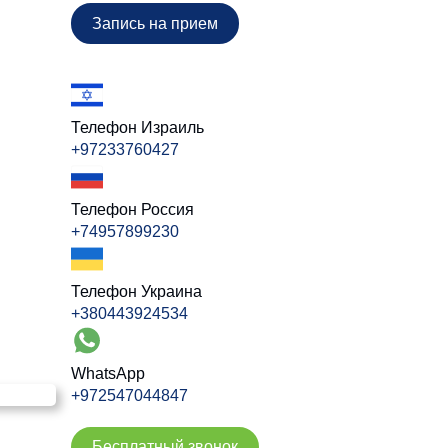
Запись на прием
Телефон Израиль
+97233760427
Телефон Россия
+74957899230
Телефон Украина
+380443924534
WhatsApp
+972547044847
Бесплатный звонок