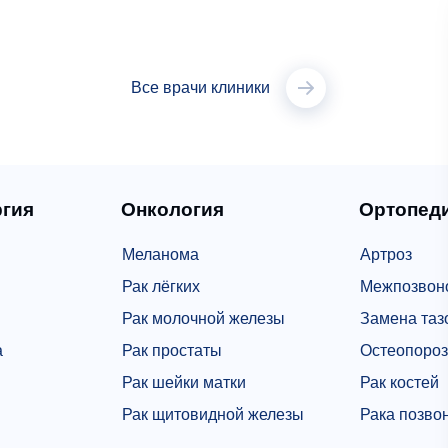
Все врачи клиники
гия
Онкология
Ортопед
Меланома
Артроз
Рак лёгких
Межпозвон
Рак молочной железы
Замена тазо
а
Рак простаты
Остеопороз
Рак шейки матки
Рак костей
Рак щитовидной железы
Рака позво