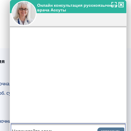
ия
+97233760427
Израиль
+74957899230
Россия
очная грыжа
+380443924534
Украина
б. сустава
ул. Ха-Барзель 20, Тель-Авив, Израиль
Консультация
ночника