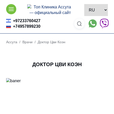
Skip
to
content
+97233760427
+74957899230
Ассута
/
Врачи
/ Доктор Цви Коэн
ДОКТОР ЦВИ КОЭН