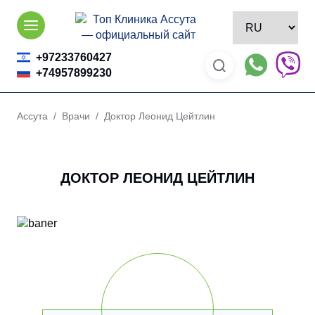
Skip
to
content
+97233760427
+74957899230
Ассута
/
Врачи
/ Доктор Леонид Цейтлин
ДОКТОР ЛЕОНИД ЦЕЙТЛИН