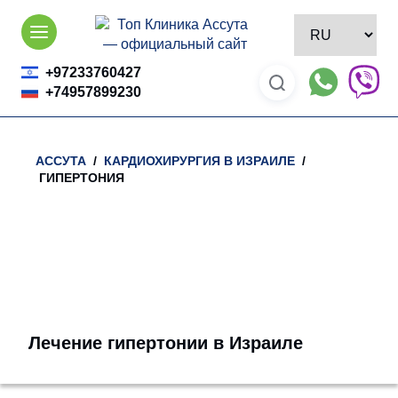
Skip
to
content
+97233760427
+74957899230
АССУТА
/
КАРДИОХИРУРГИЯ В ИЗРАИЛЕ
/
ГИПЕРТОНИЯ
Лечение гипертонии в Израиле