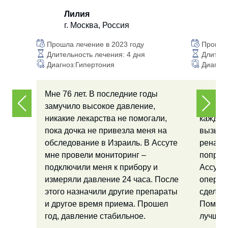
Лилия
О
г. Москва, Россия
г.
Прошла лечение в 2023 году
Прошла 
Длительность лечения: 4 дня
Длитель
Диагноз:Гипертония
Диагноз
Мне 76 лет. В последние годы
У меня
замучило высокое давление,
бывает 
никакие лекарства не помогали,
каждый
пока дочка не привезла меня на
вызыва
обследование в Израиль. В Ассуте
реналь
мне провели мониторинг –
попроб
подключили меня к прибору и
Ассуте,
измеряли давление 24 часа. После
операц
этого назначили другие препараты
сделали
и другое время приема. Прошел
Помогл
год, давление стабильное.
лучше.