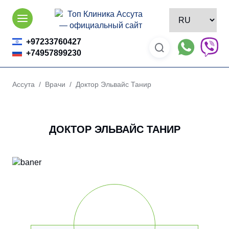
Skip
to
content
+97233760427
+74957899230
Ассута
/
Врачи
/ Доктор Эльвайс Танир
ДОКТОР ЭЛЬВАЙС ТАНИР