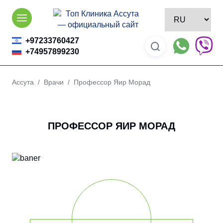
Skip
to
content
+97233760427
+74957899230
Ассута
/
Врачи
/ Профессор Яир Морад
ПРОФЕССОР ЯИР МОРАД