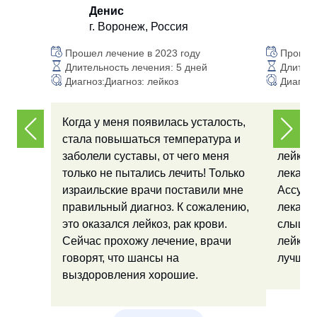
Денис
П
г. Воронеж, Россия
г.
Прошел лечение в 2023 году
Прошла 
Длительность лечения: 5 дней
Длитель
Диагноз:Диагноз: лейкоз
Диагноз
Когда у меня появилась усталость,
В Изра
стала повышаться температура и
в нашей
заболели суставы, от чего меня
лейкеми
только не пытались лечить! Только
лекарс
израильские врачи поставили мне
Ассуте
правильный диагноз. К сожалению,
лекарст
это оказался лейкоз, рак крови.
слышал
Сейчас прохожу лечение, врачи
лейкем
говорят, что шансы на
лучше, 
выздоровления хорошие.