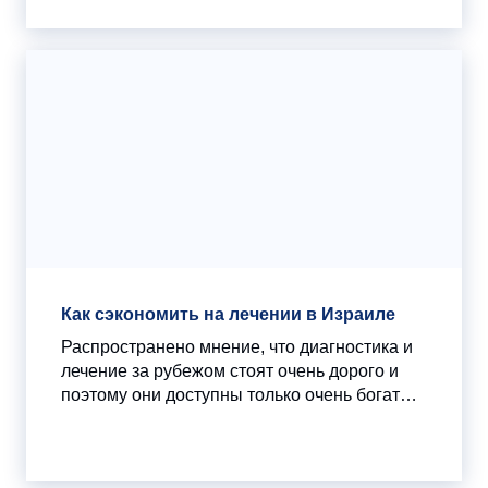
совершила масштабное нападение на
приграничные населенные пункты Израиля.
В тот же день Армия Израиля начала
антитеррористическую операцию на
территории сектора Газа.
Как сэкономить на лечении в Израиле
Распространено мнение, что диагностика и
лечение за рубежом стоят очень дорого и
поэтому они доступны только очень богатым
людям. На самом деле это не так. Следуя
нашим советам, вы сможете значительно
сократить расходы при лечении в Израиле.