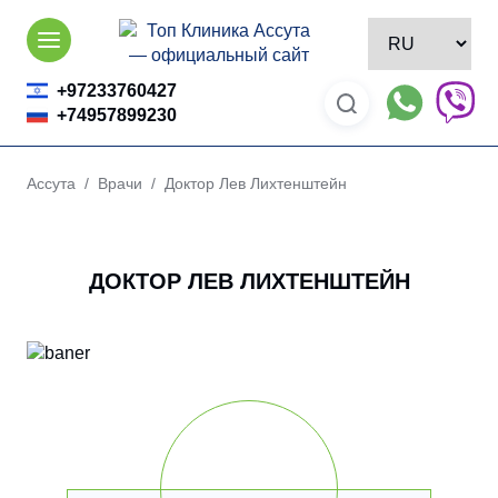
Skip
to
content
+97233760427
+74957899230
Ассута
/
Врачи
/ Доктор Лев Лихтенштейн
ДОКТОР ЛЕВ ЛИХТЕНШТЕЙН