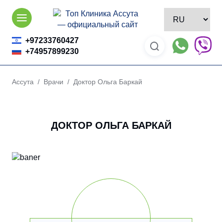
Skip
to
content
+97233760427
+74957899230
Ассута
/
Врачи
/ Доктор Ольга Баркай
ДОКТОР ОЛЬГА БАРКАЙ